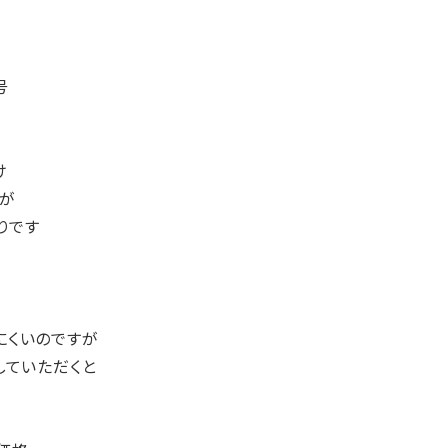
号
け
が
りです
にくいのですが
していただくと