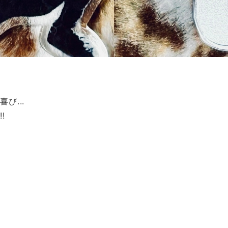
び...
!