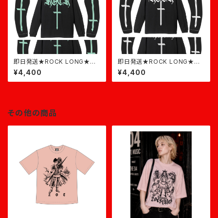
即日発送★ROCK LONG★黒
即日発送★ROCK LONG★黒
×ミント
×白
¥4,400
¥4,400
その他の商品