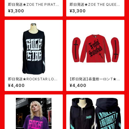
即日発送★ZOE THE PIRATE
即日発送★ZOE THE QUEEN
T-shirt★ダスティピンク
★ダスティピンク
¥3,300
¥3,300
即日発送★ROCKSTAR LON
【即日発送】森重樹一ロンT★赤
G(ライン)★黒×白
×黒
¥4,400
¥4,400