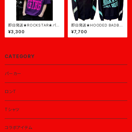
即日発送★ROCKSTAR★パー
即日発送★HOODED BADBO
プル×ピンク
YZ ROCK★黒×ミント
¥3,300
¥7,700
CATEGORY
パーカー
ロンT
Tシャツ
コラボアイテム