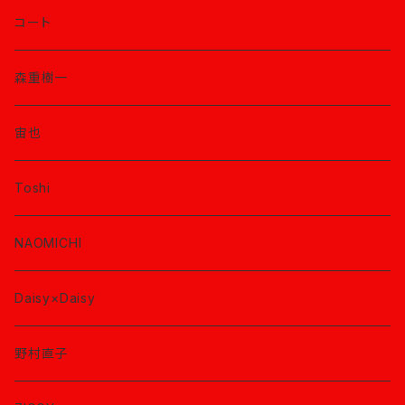
コート
森重樹一
宙也
Toshi
NAOMICHI
Daisy×Daisy
野村直子