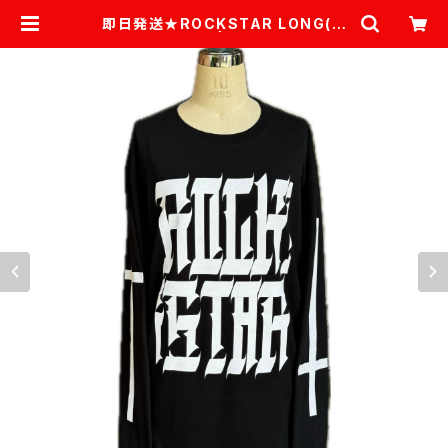
即日発送★ROCKSTAR LONG(ク
ロス)★黒×白 | ZOESTYLES