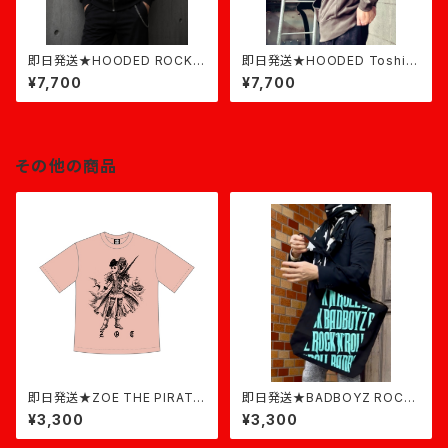
即日発送★HOODED ROCK★
即日発送★HOODED Toshi★
黒×ミント
チャコール
¥7,700
¥7,700
その他の商品
即日発送★ZOE THE PIRATE
即日発送★BADBOYZ ROCK
T-shirt★ダスティピンク
Large Tote★ミント
¥3,300
¥3,300