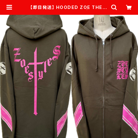
【即日発送】 HOODED ZOE THE C
ROSS★オリーブ×ピンク | ZOEST
YLES