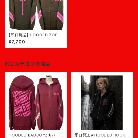
【即日発送】 HOODED ZOE T
HE CROSS★オリーブ×ピンク
¥7,700
同じカテゴリの商品
HOODED BADBOYZ★バーガ
即日発送★HOODED ROCK★