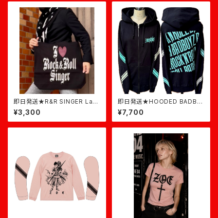
即日発送★R&R SINGER Larg
即日発送★HOODED BADBO
e Tote★黒
YZ ROCK★黒×ミント
¥3,300
¥7,700