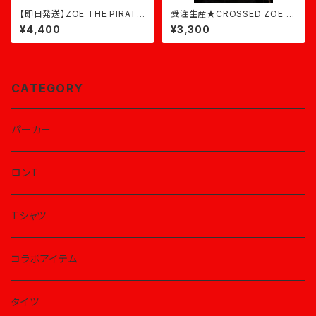
【即日発送】ZOE THE PIRATE
受注生産★CROSSED ZOE T
LONG★オフピンク×黒
-shirt★ダスティピンク
¥4,400
¥3,300
CATEGORY
パーカー
ロンT
Tシャツ
コラボアイテム
タイツ