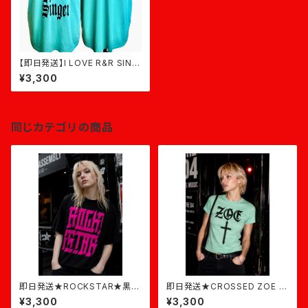
【即日発送】I LOVE R&R SING
ER★ミントグリーン
¥3,300
同じカテゴリの商品
即日発送★ROCKSTAR★黒×
即日発送★CROSSED ZOE T
ピンク
-shirt★アイスグリーン
¥3,300
¥3,300