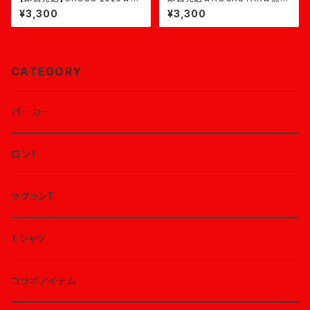
×バーガンディ
ピンク
¥3,300
¥3,300
CATEGORY
パーカー
ロンT
ラグランT
Tシャツ
コラボアイテム