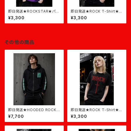
即日発送★ROCKSTAR★パー
即日発送★ROCK T-Shirt★黒
プル×ピンク
×ピンク
¥3,300
¥3,300
その他の商品
即日発送★HOODED ROCK★
即日発送★ROCK T-Shirt★黒
黒×ミント
×バーガンディ
¥7,700
¥3,300