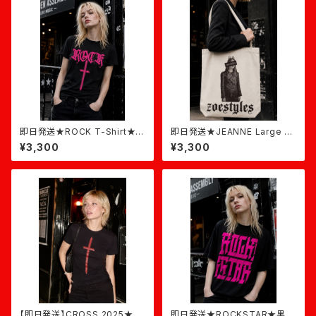
即日発送★ROCK T-Shirt★黒
即日発送★JEANNE Large T
×ピンク
ote★ナチュラル
¥3,300
¥3,300
【即日発送】CROSS 2025★黒
即日発送★ROCKSTAR★黒×