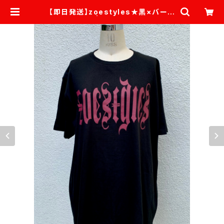
【即日発送】zoestyles★黒×バーガ
ンディ | ZOESTYLES