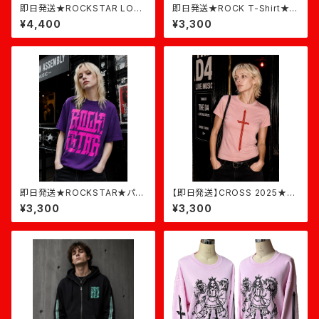
即日発送★ROCKSTAR LON
即日発送★ROCK T-Shirt★黒
G(ライン)★黒×白
×ピンク
¥4,400
¥3,300
即日発送★ROCKSTAR★パー
【即日発送】CROSS 2025★ダ
プル×ピンク
スティピンク×バーガンディ
¥3,300
¥3,300