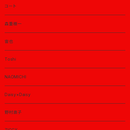
コート
森重樹一
宙也
Toshi
NAOMICHI
Daisy×Daisy
野村直子
ZIGGY