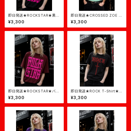
即日発送★ROCKSTAR★黒×
即日発送★CROSSED ZOE T
ピンク
-shirt★アイスグリーン
¥3,300
¥3,300
即日発送★ROCKSTAR★バー
即日発送★ROCK T-Shirt★黒
ガンディ×ピンク
×バーガンディ
¥3,300
¥3,300