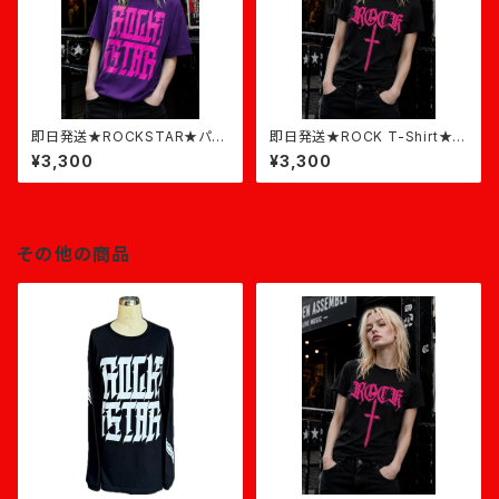
即日発送★ROCKSTAR★パー
即日発送★ROCK T-Shirt★黒
プル×ピンク
×ピンク
¥3,300
¥3,300
その他の商品