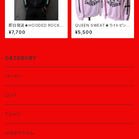
即日発送★HOODED ROCK★
QUEEN SWEAT★ライトピンク
黒×ミント
★即日発送
¥7,700
¥5,500
CATEGORY
パーカー
ロンT
Tシャツ
コラボアイテム