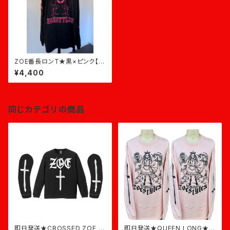
ZOE番長ロンT★黒×ピンク【即
日発送】
¥4,400
同じカテゴリの商品
即日発送★CROSSED ZOE L
即日発送★QUEEN LONG★ラ