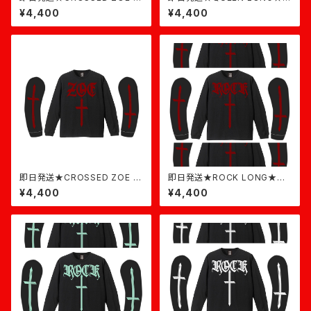
ONG★黒×白
イトピンク
¥4,400
¥4,400
即日発送★CROSSED ZOE L
即日発送★ROCK LONG★黒
ONG★黒×バーガンディ
バーガンディ
¥4,400
¥4,400