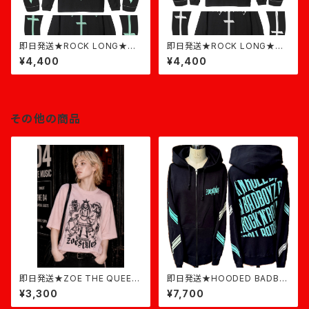
即日発送★ROCK LONG★黒
即日発送★ROCK LONG★黒
×ミント
×白
¥4,400
¥4,400
その他の商品
即日発送★ZOE THE QUEEN
即日発送★HOODED BADBO
★ダスティピンク
YZ ROCK★黒×ミント
¥3,300
¥7,700