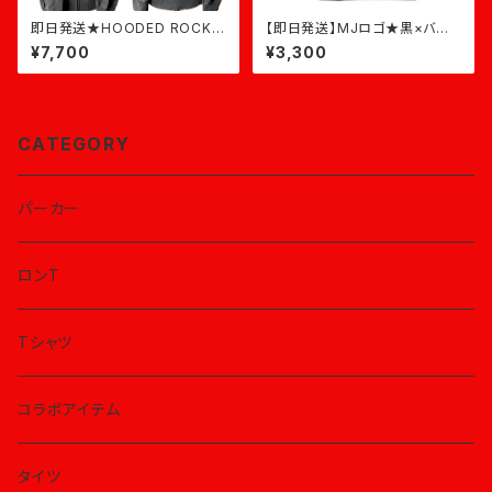
即日発送★HOODED ROCK★
【即日発送】MJロゴ★黒×バー
チャコール
ガンディ
¥7,700
¥3,300
CATEGORY
パーカー
ロンT
Tシャツ
コラボアイテム
タイツ