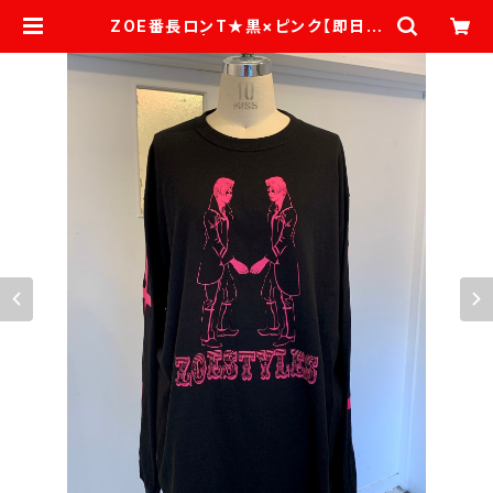
ZOE番長ロンT★黒×ピンク【即日発
送】 | ZOESTYLES