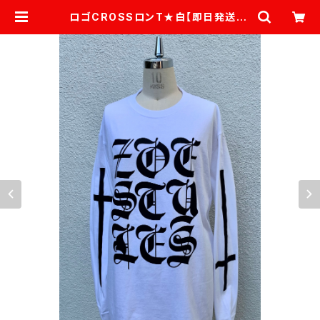
ロゴCROSSロンT★白【即日発送】 |
ZOESTYLES