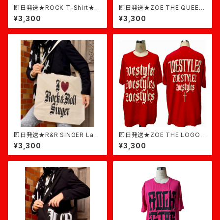
即日発送★ROCK T-Shirt★黒
即日発送★ZOE THE QUEEN
×バーガンディ
★ダスティピンク
¥3,300
¥3,300
即日発送★R&R SINGER Larg
即日発送★ZOE THE LOGO
e Tote★ナチュラル
★赤×ベージュ
¥3,300
¥3,300