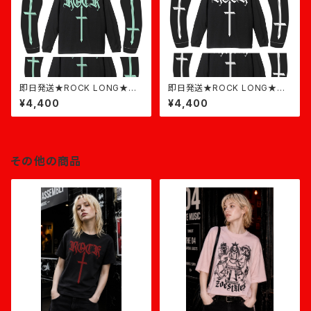
即日発送★ROCK LONG★黒
即日発送★ROCK LONG★黒
×ミント
×白
¥4,400
¥4,400
その他の商品