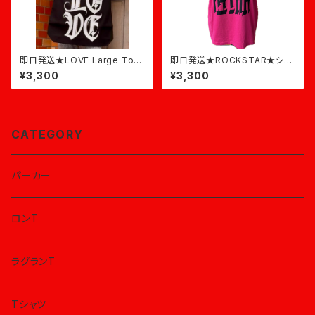
即日発送★LOVE Large Tote
即日発送★ROCKSTAR★ショ
★黒
ッキングピンク×黒
¥3,300
¥3,300
CATEGORY
パーカー
ロンT
ラグランT
Tシャツ