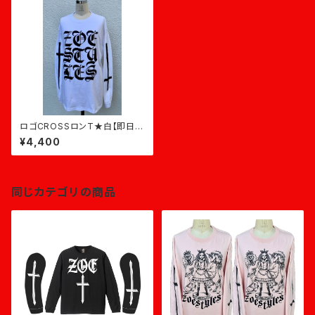
ロゴCROSSロンT★白【即日発
送】
¥4,400
同じカテゴリの商品