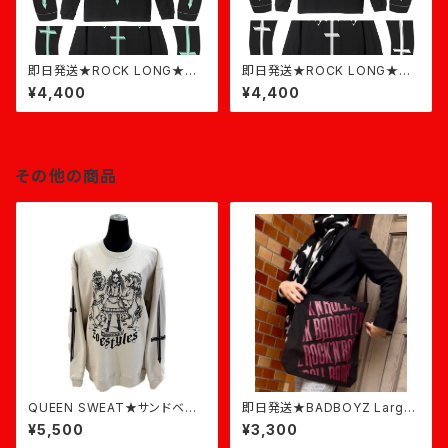
即日発送★ROCK LONG★黒
即日発送★ROCK LONG★黒
×ミント
×白
¥4,400
¥4,400
その他の商品
QUEEN SWEAT★サンドベー
即日発送★BADBOYZ Large
ジュ★即日発送
Tote★バーガンディ
¥5,500
¥3,300