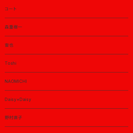
コート
森重樹一
宙也
Toshi
NAOMICHI
Daisy×Daisy
野村直子