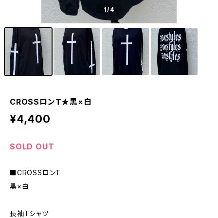
1
/4
CROSSロンT★黒×白
¥4,400
SOLD OUT
■CROSSロンT
黒×白
長袖Tシャツ