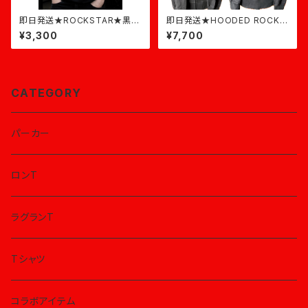
即日発送★ROCKSTAR★黒×
即日発送★HOODED ROCK★
ピンク
チャコール
¥3,300
¥7,700
CATEGORY
パーカー
ロンT
ラグランT
Tシャツ
コラボアイテム