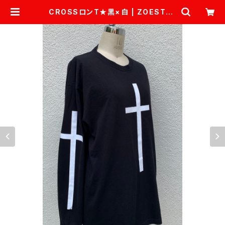
CROSSロンT★黒×白 | ZOESTYL
ES