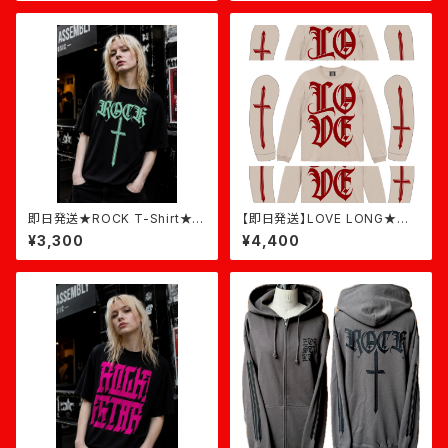
即日発送★ROCK T-Shirt★黒
【即日発送】LOVE LONG★ベ
×ミント
ージュ×バーガンディ
¥3,300
¥4,400