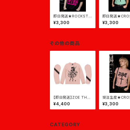
即日発送★ROCKSTA
即日発送★CRO
R★黒×ピンク
ZOE T-shirt
¥3,300
¥3,300
グリーン
その他の商品
【即日発送】ZOE THE
受注生産★CRO
PIRATE LONG★オフ
ZOE T-shirt
¥4,400
¥3,300
ピンク×黒
ィピンク
CATEGORY