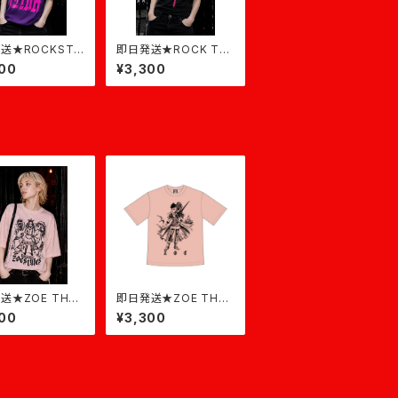
送★ROCKSTA
即日発送★ROCK T-S
ープル×ピンク
hirt★黒×ピンク
00
¥3,300
送★ZOE THE
即日発送★ZOE THE
EN★ダスティピン
PIRATE T-shirt★ダス
00
¥3,300
ティピンク