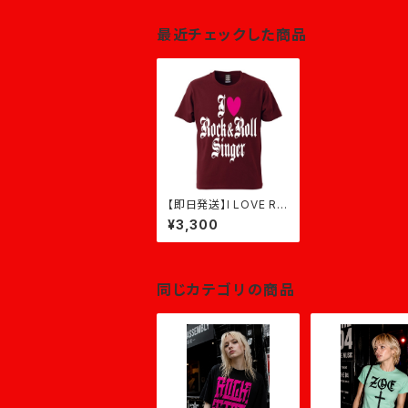
最近チェックした商品
【即日発送】I LOVE R&
R SINGER★バーガン
¥3,300
ディ
同じカテゴリの商品