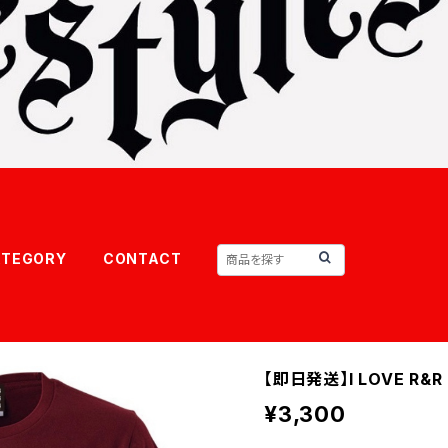
ATEGORY
CONTACT
【即日発送】I LOVE R&
¥3,300