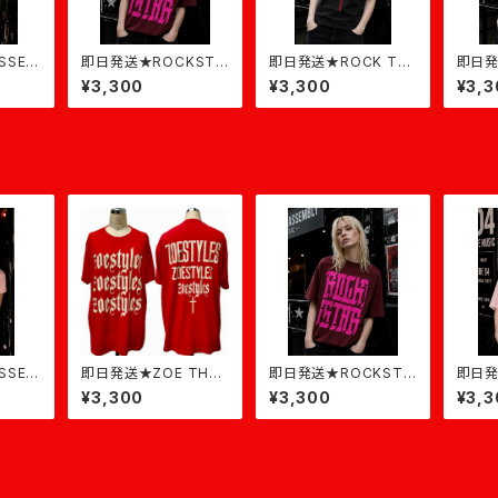
SSED
即日発送★ROCKSTA
即日発送★ROCK T-S
即日発
★アイス
R★バーガンディ×ピン
hirt★黒×バーガンディ
R★パ
¥3,300
¥3,300
¥3,3
ク
SSED
即日発送★ZOE THE
即日発送★ROCKSTA
即日発
★ダステ
LOGO★赤×ベージュ
R★バーガンディ×ピン
QUE
¥3,300
¥3,300
¥3,3
ク
ク