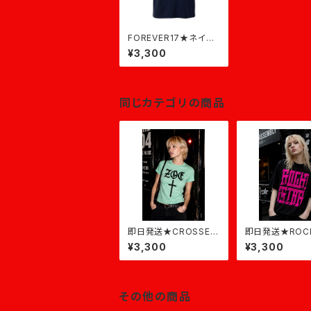
FOREVER17★ネイビ
ー×ミントグリーン【即
¥3,300
日発送】
同じカテゴリの商品
即日発送★CROSSED
即日発送★ROC
ZOE T-shirt★アイス
R★黒×ピンク
¥3,300
¥3,300
グリーン
その他の商品