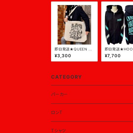
即日発送★QUEEN La
即日発送★HOO
rge Tote★ナチュラル
BADBOYZ RO
¥3,300
¥7,700
×ミント
CATEGORY
パーカー
ロンT
Tシャツ