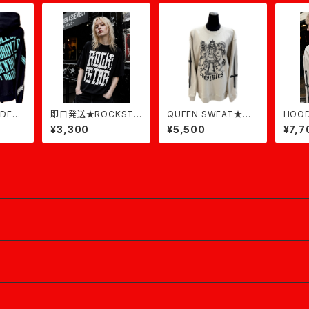
DED
即日発送★ROCKSTA
QUEEN SWEAT★サ
HOOD
CK★黒
R★黒×白
ンドベージュ★即日発
QUE
¥3,300
¥5,500
¥7,7
送
ュ