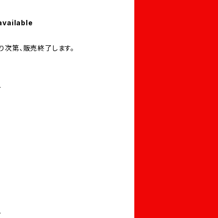
available
り次第、販売終了します。
す
し