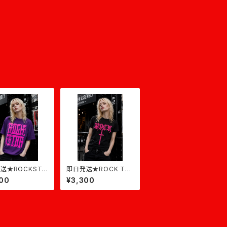
送★ROCKSTA
即日発送★ROCK T-S
ープル×ピンク
hirt★黒×ピンク
00
¥3,300