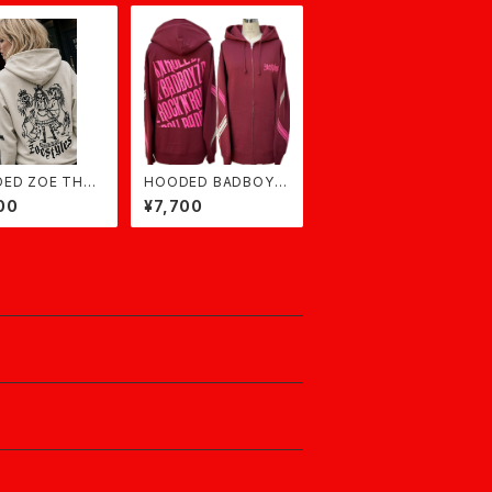
ED ZOE THE
HOODED BADBOYZ
EN★サンドベージ
★バーガンディ×ピンク
00
¥7,700