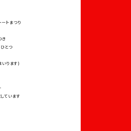
ジトートまつり
つき
をひとつ
まいります)
ー
しています