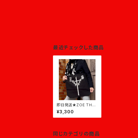
最近チェックした商品
即日発送★ZOE THE
CROSS Large Tote
¥3,300
★黒×白
同じカテゴリの商品