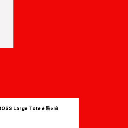
OSS Large Tote★黒×白