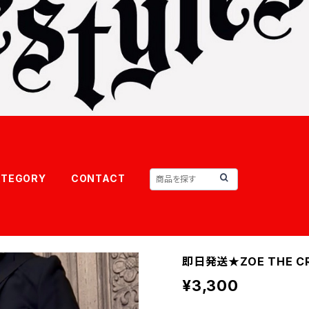
ATEGORY
CONTACT
即日発送★ZOE THE CR
¥3,300