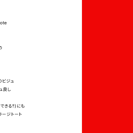
ote
の
のビジュ
ュ良し
きる!!)にも
ラージトート