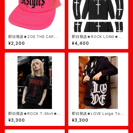
即日発送★ZOE THE CAP★
即日発送★ROCK LONG★黒
ネオンピンク×黒
×白
¥2,200
¥4,400
即日発送★ROCK T-Shirt★黒
即日発送★LOVE Large Tote
×バーガンディ
★黒
¥3,300
¥3,300